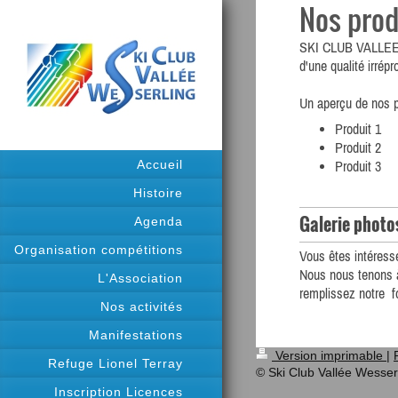
Nos prod
SKI CLUB VALLE
d'une qualité irrép
Un aperçu de nos p
Produit 1
Produit 2
Accueil
Produit 3
Histoire
Galerie photos
Agenda
Organisation compétitions
Vous êtes intéress
Nous nous tenons à 
L'Association
remplissez notre f
Nos activités
Manifestations
Version imprimable
|
Refuge Lionel Terray
© Ski Club Vallée Wesser
Inscription Licences