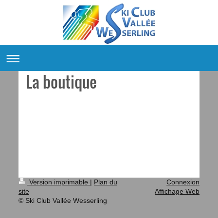
La boutique
Version imprimable
|
Plan du
Connexion
site
Affichage Web
© Ski Club Vallée Wesserling