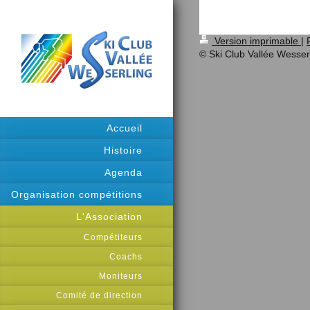
Version imprimable
|
© Ski Club Vallée Wesser
Accueil
Histoire
Agenda
Organisation compétitions
L'Association
Compétiteurs
Coachs
Moniteurs
Comité de direction